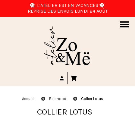
L'ATELIER EST EN VACANCES


REPRISE DES ENVOIS LUNDI 24 AOÛT
Accueil
Balimood
Collier Lotus
COLLIER LOTUS